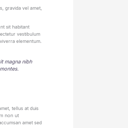
, gravida vel amet,
t sit habitant
sectetur vestibulum
 viverra elementum.
 sit magna nibh
 montes.
et, tellus at duis
um non ut
sa accumsan amet sed