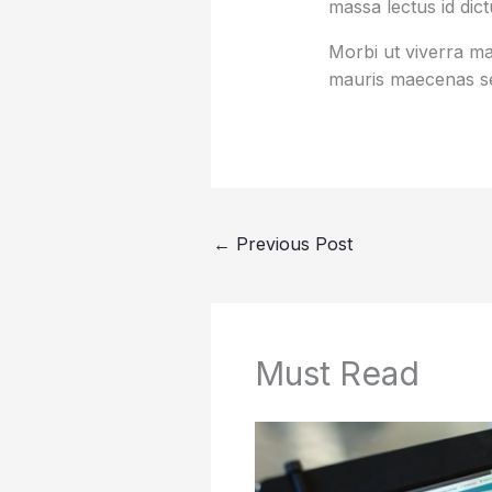
massa lectus id dic
Morbi ut viverra mas
mauris maecenas se
←
Previous Post
Must Read