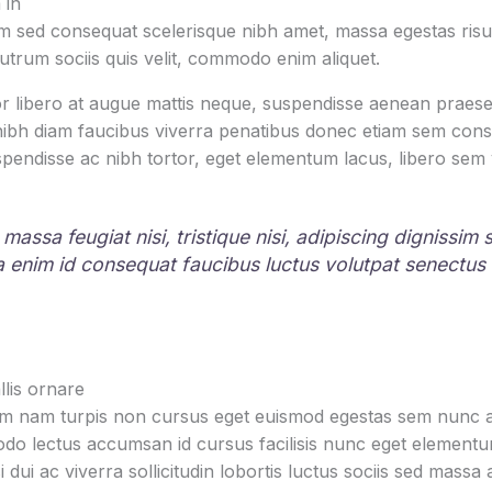
 in
 sed consequat scelerisque nibh amet, massa egestas risus
rutrum sociis quis velit, commodo enim aliquet.
r libero at augue mattis neque, suspendisse aenean praesen
 nibh diam faucibus viverra penatibus donec etiam sem con
pendisse ac nibh tortor, eget elementum lacus, libero sem
 massa feugiat nisi, tristique nisi, adipiscing dignissim
la enim id consequat faucibus luctus volutpat senectus
lis ornare
um nam turpis non cursus eget euismod egestas sem nunc am
o lectus accumsan id cursus facilisis nunc eget element
i dui ac viverra sollicitudin lobortis luctus sociis sed mas