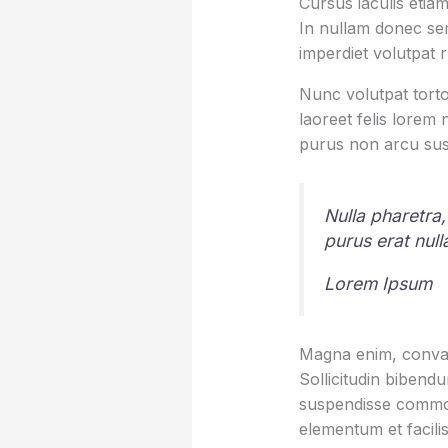
Cursus iaculis etiam
In nullam donec sem
imperdiet volutpat 
Nunc volutpat torto
laoreet felis lorem
purus non arcu sus
Nulla pharetra,
purus erat nul
Lorem Ipsum
Magna enim, conval
Sollicitudin bibend
suspendisse commod
elementum et facilis