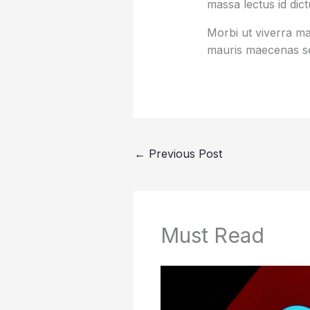
massa lectus id dic
Morbi ut viverra mas
mauris maecenas se
←
Previous Post
Must Read