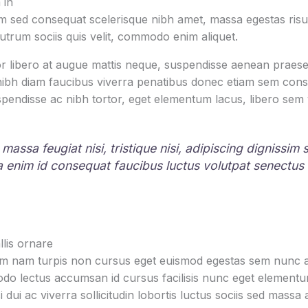
 in
 sed consequat scelerisque nibh amet, massa egestas risus
rutrum sociis quis velit, commodo enim aliquet.
r libero at augue mattis neque, suspendisse aenean praesen
 nibh diam faucibus viverra penatibus donec etiam sem con
pendisse ac nibh tortor, eget elementum lacus, libero sem
 massa feugiat nisi, tristique nisi, adipiscing dignissim
la enim id consequat faucibus luctus volutpat senectus
lis ornare
um nam turpis non cursus eget euismod egestas sem nunc am
o lectus accumsan id cursus facilisis nunc eget element
i dui ac viverra sollicitudin lobortis luctus sociis sed mas