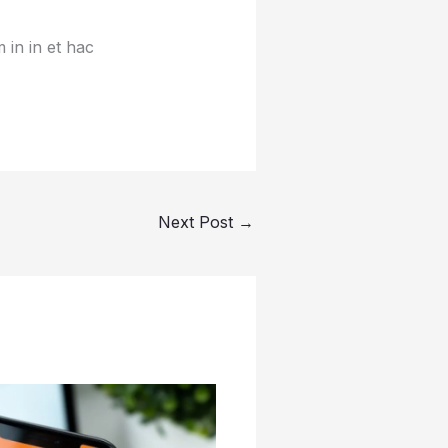
 in in et hac
Next Post
→