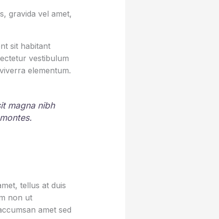
, gravida vel amet,
t sit habitant
sectetur vestibulum
 viverra elementum.
 sit magna nibh
 montes.
et, tellus at duis
um non ut
sa accumsan amet sed