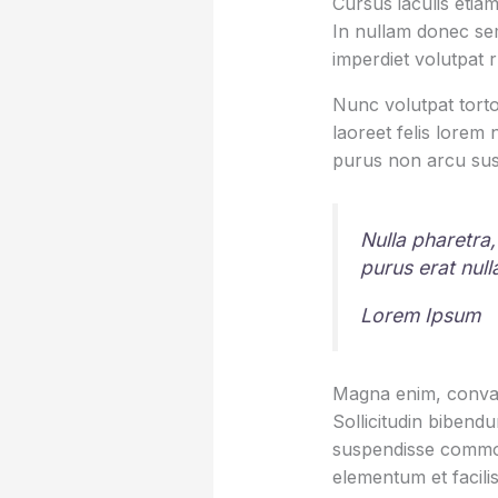
Cursus iaculis etiam
In nullam donec sem
imperdiet volutpat 
Nunc volutpat torto
laoreet felis lorem
purus non arcu sus
Nulla pharetra,
purus erat nul
Lorem Ipsum
Magna enim, conval
Sollicitudin bibend
suspendisse commod
elementum et facilis